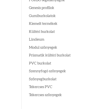
FORBO segédanyagok
Genesis profilok
Gumiburkolatok
Kiemelt termékek
Kültéri burkolat
Linóleum
Modul szőnyegek
Prismatik kültéri burkolat
PVC burkolat
Szennyfogó szőnyegek
Szőnyegburkolat
Tekercses PVC
Tekercses szőnyegek