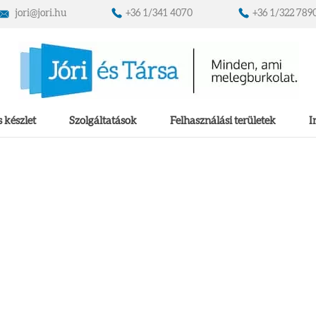
jori@jori.hu
+36 1/341 4070
+36 1/322 789
 készlet
Szolgáltatások
Felhasználási területek
I