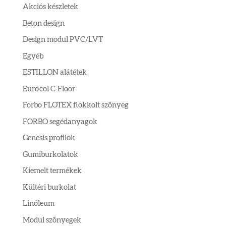
Akciós készletek
Beton design
Design modul PVC/LVT
Egyéb
ESTILLON alátétek
Eurocol C-Floor
Forbo FLOTEX flokkolt szőnyeg
FORBO segédanyagok
Genesis profilok
Gumiburkolatok
Kiemelt termékek
Kültéri burkolat
Linóleum
Modul szőnyegek