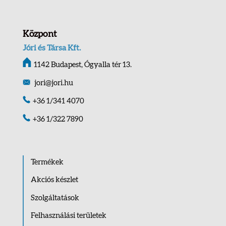
Központ
Jóri és Társa Kft.
1142 Budapest, Ógyalla tér 13.
jori@jori.hu
+36 1/341 4070
+36 1/322 7890
Termékek
Akciós készlet
Szolgáltatások
Felhasználási területek