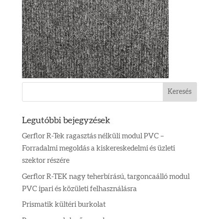
Legutóbbi bejegyzések
Gerflor R-Tek ragasztás nélküli modul PVC –
Forradalmi megoldás a kiskereskedelmi és üzleti
szektor részére
Gerflor R-TEK nagy teherbírású, targoncaálló modul
PVC ipari és közületi felhasználásra
Prismatik kültéri burkolat