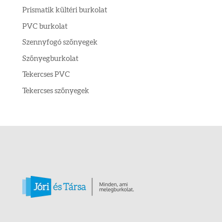
Prismatik kültéri burkolat
PVC burkolat
Szennyfogó szőnyegek
Szőnyegburkolat
Tekercses PVC
Tekercses szőnyegek