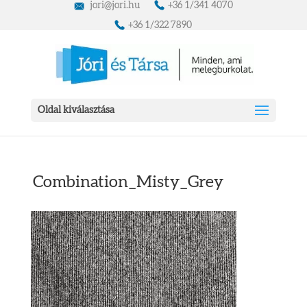
jori@jori.hu
+36 1/341 4070
+36 1/322 7890
Oldal kiválasztása
Combination_Misty_Grey