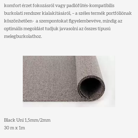
komfort érzet fokozásról vagy padlófűtés-kompatibilis
burkolati rendszer kialakításáról, – a széles termék portfóliónak
köszönhetően- a szempontokat figyelembevéve, mindig az
optimális megoldást tudjuk javasolni az összes típusú
melegburkolathoz.
Black Uni 1,5mm/2mm
30 m x 1m