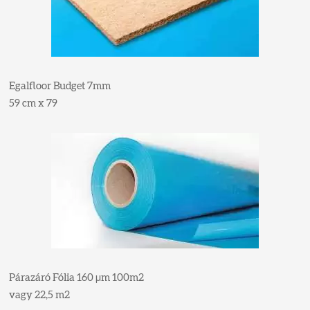
Egalfloor Budget 7mm
59 cm x 79
Párazáró Fólia 160 µm 100m2
vagy 22,5 m2