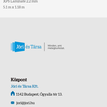
XPS Laminate 2.2 mm
5.1 m x 1.18 m
Központ
Jóri és Társa Kft.
1142 Budapest, Ógyalla tér 13.
jori@jori.hu