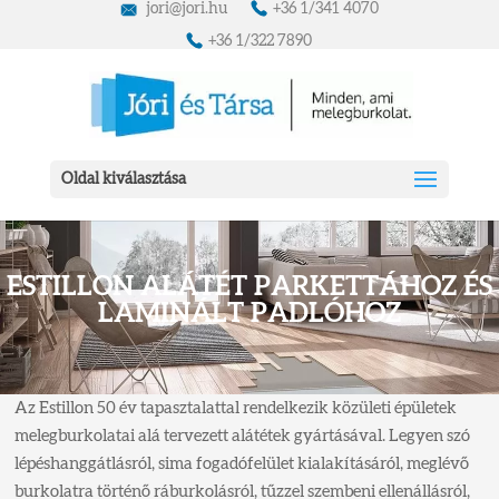
jori@jori.hu
+36 1/341 4070
+36 1/322 7890
Oldal kiválasztása
ESTILLON ALÁTÉT PARKETTÁHOZ ÉS
LAMINÁLT PADLÓHOZ
Az Estillon 50 év tapasztalattal rendelkezik közületi épületek
melegburkolatai alá tervezett alátétek gyártásával. Legyen szó
lépéshanggátlásról, sima fogadófelület kialakításáról, meglévő
burkolatra történő ráburkolásról, tűzzel szembeni ellenállásról,