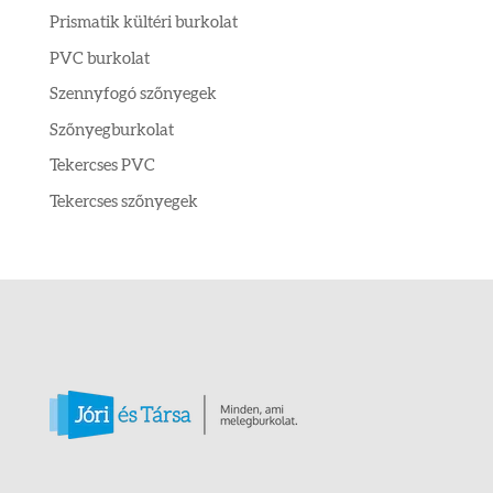
Prismatik kültéri burkolat
PVC burkolat
Szennyfogó szőnyegek
Szőnyegburkolat
Tekercses PVC
Tekercses szőnyegek