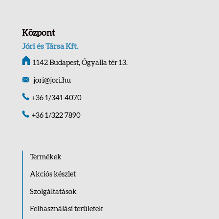
Központ
Jóri és Társa Kft.
1142 Budapest, Ógyalla tér 13.
jori@jori.hu
+36 1/341 4070
+36 1/322 7890
Termékek
Akciós készlet
Szolgáltatások
Felhasználási területek