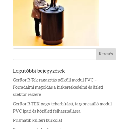
Legutóbbi bejegyzések
Gerflor R-Tek ragasztás nélküli modul PVC –
Forradalmi megoldás a kiskereskedelmi és üzleti
szektor részére
Gerflor R-TEK nagy teherbírású, targoncaálló modul
PVC ipari és közületi felhasználásra
Prismatik kültéri burkolat