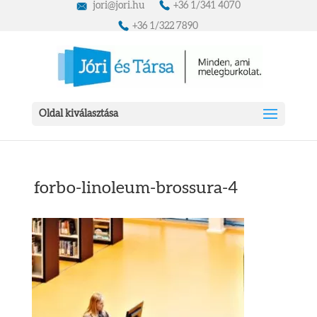
jori@jori.hu
+36 1/341 4070
+36 1/322 7890
Oldal kiválasztása
forbo-linoleum-brossura-4