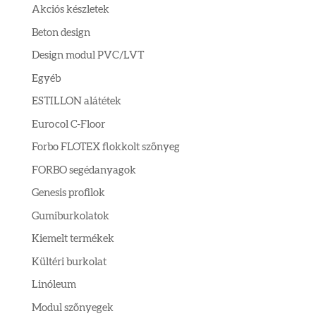
Akciós készletek
Beton design
Design modul PVC/LVT
Egyéb
ESTILLON alátétek
Eurocol C-Floor
Forbo FLOTEX flokkolt szőnyeg
FORBO segédanyagok
Genesis profilok
Gumiburkolatok
Kiemelt termékek
Kültéri burkolat
Linóleum
Modul szőnyegek