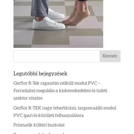
Legutóbbi bejegyzések
Gerflor R-Tek ragasztás nélküli modul PVC –
Forradalmi megoldás a kiskereskedelmi és üzleti
szektor részére
Gerflor R-TEK nagy teherbírású, targoncaálló modul
PVC ipari és közületi felhasználásra
Prismatik kültéri burkolat