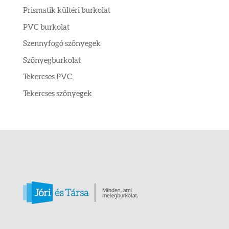
Prismatik kültéri burkolat
PVC burkolat
Szennyfogó szőnyegek
Szőnyegburkolat
Tekercses PVC
Tekercses szőnyegek