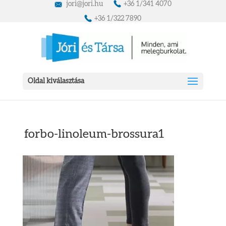
jori@jori.hu
+36 1/341 4070
+36 1/322 7890
Oldal kiválasztása
forbo-linoleum-brossura1