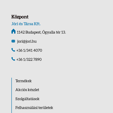
Központ
Jóri és Társa Kft.
1142 Budapest, Ógyalla tér 13.
jori@jori.hu
+36 1/341 4070
+36 1/322 7890
Termékek
Akciós készlet
Szolgáltatások
Felhasználási területek