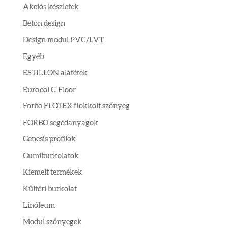
Akciós készletek
Beton design
Design modul PVC/LVT
Egyéb
ESTILLON alátétek
Eurocol C-Floor
Forbo FLOTEX flokkolt szőnyeg
FORBO segédanyagok
Genesis profilok
Gumiburkolatok
Kiemelt termékek
Kültéri burkolat
Linóleum
Modul szőnyegek