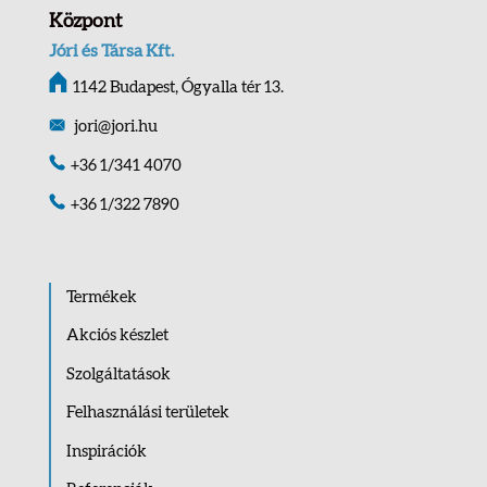
Központ
Jóri és Társa Kft.
1142 Budapest, Ógyalla tér 13.
jori@jori.hu
+36 1/341 4070
+36 1/322 7890
Termékek
Akciós készlet
Szolgáltatások
Felhasználási területek
Inspirációk