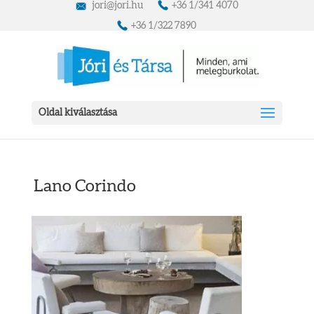
jori@jori.hu
+36 1/341 4070
+36 1/322 7890
Oldal kiválasztása
Lano Corindo