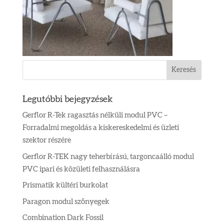
Legutóbbi bejegyzések
Gerflor R-Tek ragasztás nélküli modul PVC –
Forradalmi megoldás a kiskereskedelmi és üzleti
szektor részére
Gerflor R-TEK nagy teherbírású, targoncaálló modul
PVC ipari és közületi felhasználásra
Prismatik kültéri burkolat
Paragon modul szőnyegek
Combination Dark Fossil