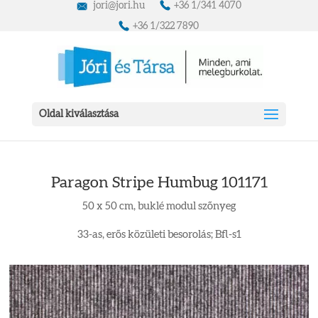
jori@jori.hu
+36 1/341 4070
+36 1/322 7890
Oldal kiválasztása
Paragon Stripe Humbug 101171
50 x 50 cm, buklé modul szőnyeg
33-as, erős közületi besorolás; Bfl-s1