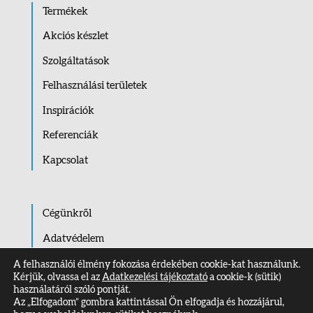
Termékek
Akciós készlet
Szolgáltatások
Felhasználási területek
Inspirációk
Referenciák
Kapcsolat
Cégünkről
Adatvédelem
Impresszum
A felhasználói élmény fokozása érdekében cookie-kat használunk.
Kérjük, olvassa el az
Adatkezelési tájékoztató
a cookie-k (sütik)
Kapcsolat
használatáról szóló pontját.
Az „Elfogadom” gombra kattintással Ön elfogadja és hozzájárul,