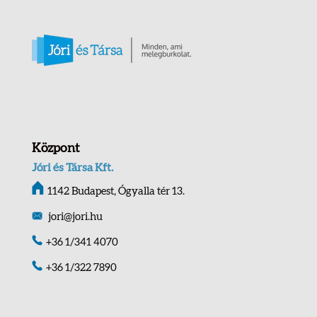
Központ
Jóri és Társa Kft.
1142 Budapest, Ógyalla tér 13.
jori@jori.hu
+36 1/341 4070
+36 1/322 7890