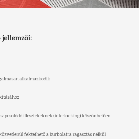
 jellemzői:
ugalmasan alkalmazkodik
akításához
kapcsolódó illesztékeknek (interlocking) köszönhetően
közvetlenül fektethető a burkolatra ragasztás nélkül