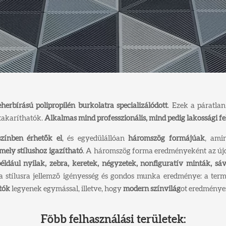
herbírású polipropilén burkolatra specializálódott
. Ezek a páratla
takaríthatók.
Alkalmas mind professzionális, mind pedig lakossági f
zínben érhetők el
, és egyedülállóan
háromszög formájúak
, ami
mely stílushoz igazítható
. A háromszög forma eredményeként az újdo
éldául nyilak, zebra, keretek, négyzetek, nonfiguratív minták, sáv
cia stílusra jellemző igényesség és gondos munka eredménye: a term
tók
legyenek egymással, illetve, hogy
modern színvilág
ot eredménye
Főbb felhasználási területek: