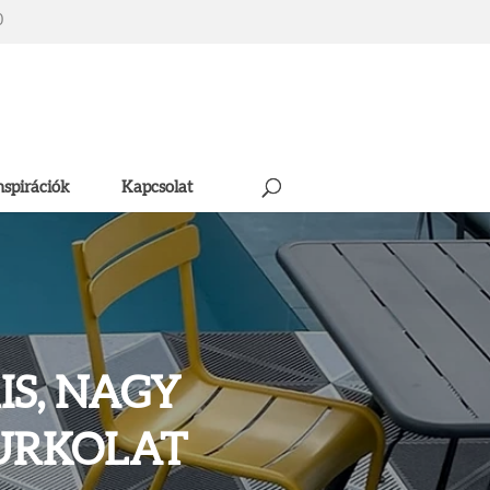
0
nspirációk
Kapcsolat
IS, NAGY
BURKOLAT