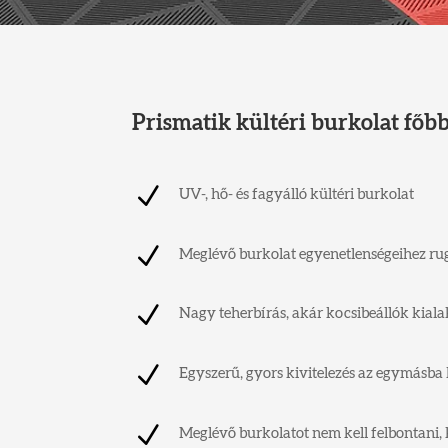
Prismatik kültéri burkolat főbb
N
UV-, hő- és fagyálló kültéri burkolat
N
Meglévő burkolat egyenetlenségeihez r
N
Nagy teherbírás, akár kocsibeállók kial
N
Egyszerű, gyors kivitelezés az egymásba 
N
Meglévő burkolatot nem kell felbontani, 