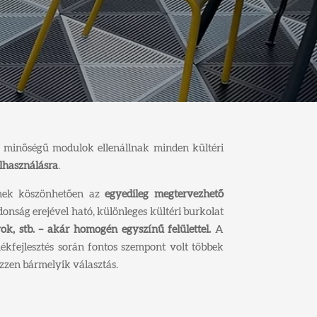
n minőségű modulok ellenállnak minden kültéri
elhasználásra
.
nek köszönhetően az
egyedileg megtervezhető
nság erejével ható, különleges kültéri burkolat
ok, stb. – akár homogén egyszínű felülettel.
A
ékfejlesztés során fontos szempont volt többek
zzen bármelyik választás.