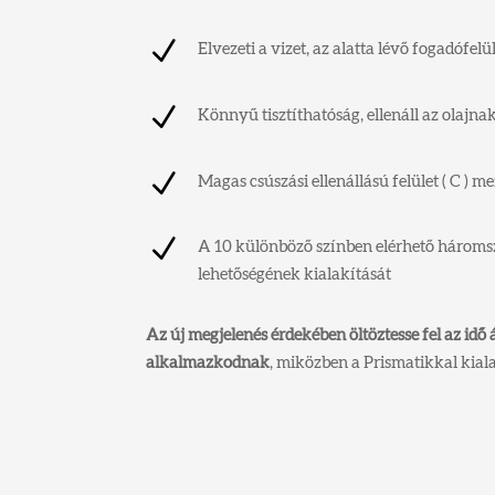
N
Elvezeti a vizet, az alatta lévő fogadófel
N
Könnyű tisztíthatóság, ellenáll az olajn
N
Magas csúszási ellenállású felület ( C ) m
N
A 10 különböző színben elérhető háromsz
lehetőségének kialakítását
Az új megjelenés érdekében öltöztesse fel az idő á
alkalmazkodnak
, miközben a Prismatikkal kial