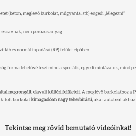
ületet (beton, meglévő burkolat, műgyanta, stb) engedi „lélegezni”
ak és savnak, nem porózus anyag
ezítláb és normál tapadású (R9) felület cipőben
ög forma lehetővé teszi mind a speciális, egyedi mintázatok, mind p
ltal megrongált, elavult kültéri felületeit
. A meglévő burkolathoz a
P
akított burkolat
kimagaslóan nagy teherbírású
, akár autóbeállókhoz 
Tekintse meg rövid bemutató videóinkat!