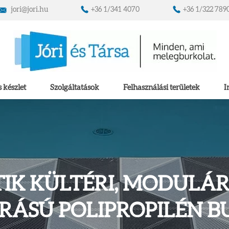
jori@jori.hu
+36 1/341 4070
+36 1/322 789
 készlet
Szolgáltatások
Felhasználási területek
I
IK KÜLTÉRI, MODULÁR
RÁSÚ POLIPROPILÉN 