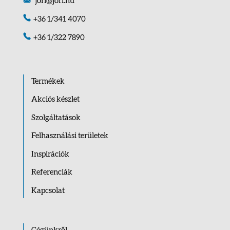
jori@jori.hu
+36 1/341 4070
+36 1/322 7890
Termékek
Akciós készlet
Szolgáltatások
Felhasználási területek
Inspirációk
Referenciák
Kapcsolat