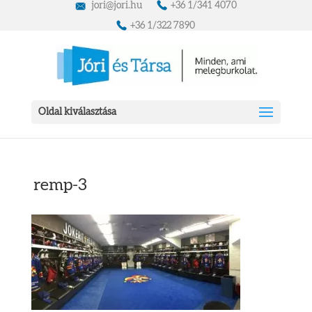
jori@jori.hu
+36 1/341 4070
+36 1/322 7890
Oldal kiválasztása
remp-3