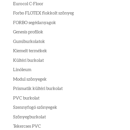
Eurocol C-Floor
Forbo FLOTEX flokkolt szőnyeg
FORBO segédanyagok
Genesis profilok
Gumiburkolatok
Kiemelt termékek
Kültéri burkolat
Linóleum
Modul szőnyegek
Prismatik kültéri burkolat
PVC burkolat
Szennyfogó szőnyegek
Szőnyegburkolat
Tekercses PVC