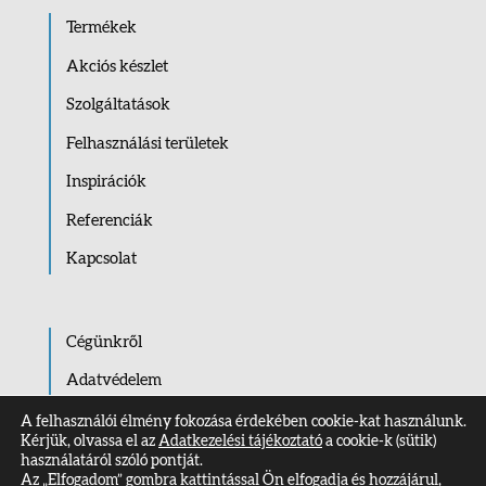
Termékek
Akciós készlet
Szolgáltatások
Felhasználási területek
Inspirációk
Referenciák
Kapcsolat
Cégünkről
Adatvédelem
Impresszum
A felhasználói élmény fokozása érdekében cookie-kat használunk.
Kérjük, olvassa el az
Adatkezelési tájékoztató
a cookie-k (sütik)
Kapcsolat
használatáról szóló pontját.
Az „Elfogadom” gombra kattintással Ön elfogadja és hozzájárul,