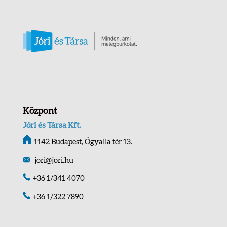
Központ
Jóri és Társa Kft.
1142 Budapest, Ógyalla tér 13.
jori@jori.hu
+36 1/341 4070
+36 1/322 7890