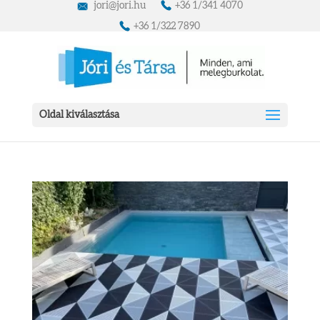
jori@jori.hu
+36 1/341 4070
+36 1/322 7890
Oldal kiválasztása