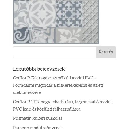
Legutóbbi bejegyzések
Gerflor R-Tek ragasztás nélküli modul PVC –
Forradalmi megoldás a kiskereskedelmi és üzleti
szektor részére
Gerflor R-TEK nagy teherbírású, targoncaálló modul
PVC ipari és közületi felhasználásra
Prismatik kültéri burkolat
Paragon modul szőnyegek