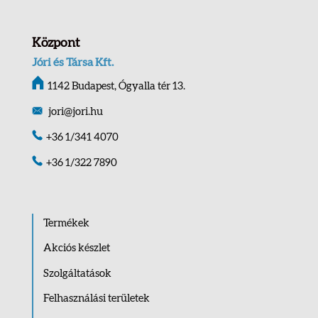
Központ
Jóri és Társa Kft.
1142 Budapest, Ógyalla tér 13.
jori@jori.hu
+36 1/341 4070
+36 1/322 7890
Termékek
Akciós készlet
Szolgáltatások
Felhasználási területek