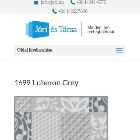
jori@jori.hu
+36 1/341 4070
+36 1/322 7890
Oldal kiválasztása
1699 Luberon Grey