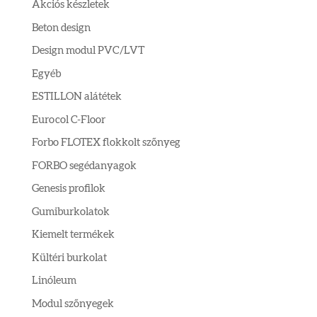
Akciós készletek
Beton design
Design modul PVC/LVT
Egyéb
ESTILLON alátétek
Eurocol C-Floor
Forbo FLOTEX flokkolt szőnyeg
FORBO segédanyagok
Genesis profilok
Gumiburkolatok
Kiemelt termékek
Kültéri burkolat
Linóleum
Modul szőnyegek