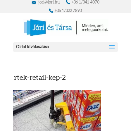
jori@jori.hu
+36 1/341 4070
+36 1/322 7890
Oldal kiválasztása
rtek-retail-kep-2