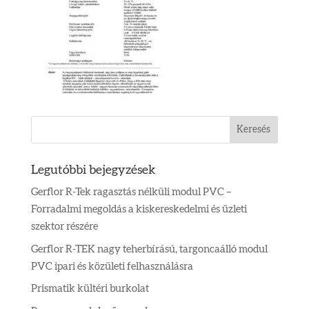
Legutóbbi bejegyzések
Gerflor R-Tek ragasztás nélküli modul PVC –
Forradalmi megoldás a kiskereskedelmi és üzleti
szektor részére
Gerflor R-TEK nagy teherbírású, targoncaálló modul
PVC ipari és közületi felhasználásra
Prismatik kültéri burkolat