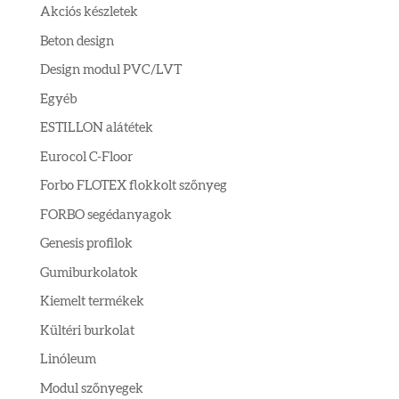
Akciós készletek
Beton design
Design modul PVC/LVT
Egyéb
ESTILLON alátétek
Eurocol C-Floor
Forbo FLOTEX flokkolt szőnyeg
FORBO segédanyagok
Genesis profilok
Gumiburkolatok
Kiemelt termékek
Kültéri burkolat
Linóleum
Modul szőnyegek