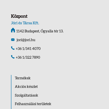
Központ
Jóri és Társa Kft.
1142 Budapest, Ógyalla tér 13.
jori@jori.hu
+36 1/341 4070
+36 1/322 7890
Termékek
Akciós készlet
Szolgáltatások
Felhasználási területek