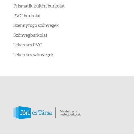
Prismatik kültéri burkolat
PVC burkolat
Szennyfogó szőnyegek
Szőnyegburkolat
Tekercses PVC
Tekercses szőnyegek