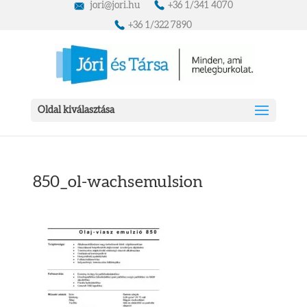
jori@jori.hu
+36 1/341 4070
+36 1/322 7890
Oldal kiválasztása
850_ol-wachsemulsion