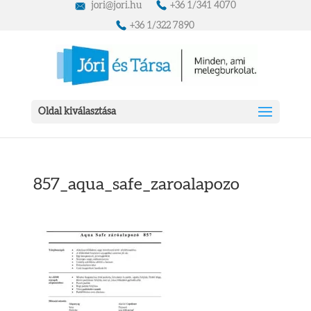
jori@jori.hu
+36 1/341 4070
+36 1/322 7890
Oldal kiválasztása
857_aqua_safe_zaroalapozo