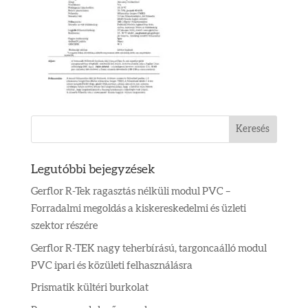
Legutóbbi bejegyzések
Gerflor R-Tek ragasztás nélküli modul PVC –
Forradalmi megoldás a kiskereskedelmi és üzleti
szektor részére
Gerflor R-TEK nagy teherbírású, targoncaálló modul
PVC ipari és közületi felhasználásra
Prismatik kültéri burkolat