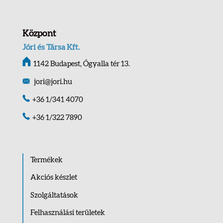
Központ
Jóri és Társa Kft.
1142 Budapest, Ógyalla tér 13.
jori@jori.hu
+36 1/341 4070
+36 1/322 7890
Termékek
Akciós készlet
Szolgáltatások
Felhasználási területek