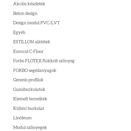
Akciós készletek
Beton design
Design modul PVC/LVT
Egyéb
ESTILLON alátétek
Eurocol C-Floor
Forbo FLOTEX flokkolt szőnyeg
FORBO segédanyagok
Genesis profilok
Gumiburkolatok
Kiemelt termékek
Kültéri burkolat
Linóleum
Modul szőnyegek