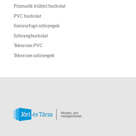
Prismatik kültéri burkolat
PVC burkolat
Szennyfogó szőnyegek
Szőnyegburkolat
Tekercses PVC
Tekercses szőnyegek