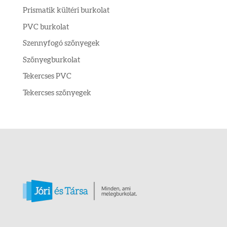
Prismatik kültéri burkolat
PVC burkolat
Szennyfogó szőnyegek
Szőnyegburkolat
Tekercses PVC
Tekercses szőnyegek