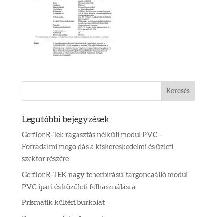
Legutóbbi bejegyzések
Gerflor R-Tek ragasztás nélküli modul PVC –
Forradalmi megoldás a kiskereskedelmi és üzleti
szektor részére
Gerflor R-TEK nagy teherbírású, targoncaálló modul
PVC ipari és közületi felhasználásra
Prismatik kültéri burkolat