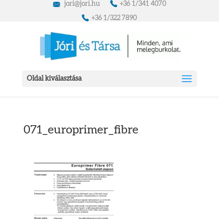
jori@jori.hu
+36 1/341 4070
+36 1/322 7890
Oldal kiválasztása
071_europrimer_fibre