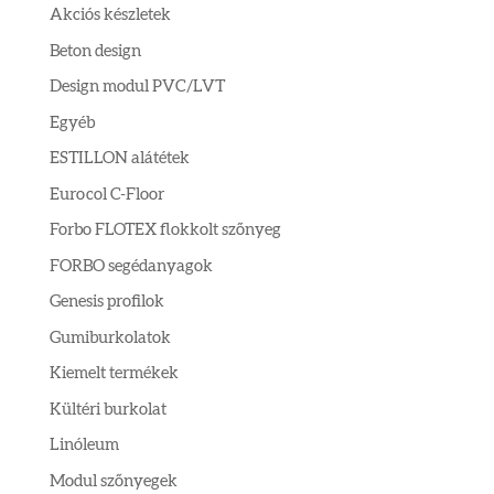
Akciós készletek
Beton design
Design modul PVC/LVT
Egyéb
ESTILLON alátétek
Eurocol C-Floor
Forbo FLOTEX flokkolt szőnyeg
FORBO segédanyagok
Genesis profilok
Gumiburkolatok
Kiemelt termékek
Kültéri burkolat
Linóleum
Modul szőnyegek