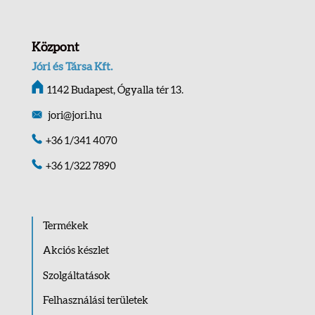
Központ
Jóri és Társa Kft.
1142 Budapest, Ógyalla tér 13.
jori@jori.hu
+36 1/341 4070
+36 1/322 7890
Termékek
Akciós készlet
Szolgáltatások
Felhasználási területek