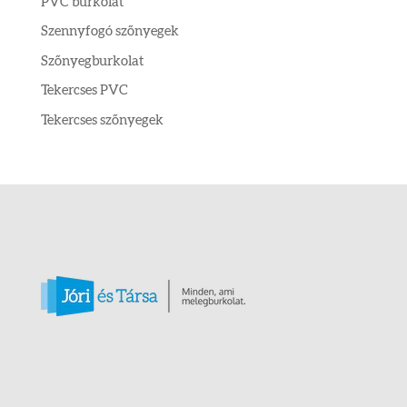
PVC burkolat
Szennyfogó szőnyegek
Szőnyegburkolat
Tekercses PVC
Tekercses szőnyegek