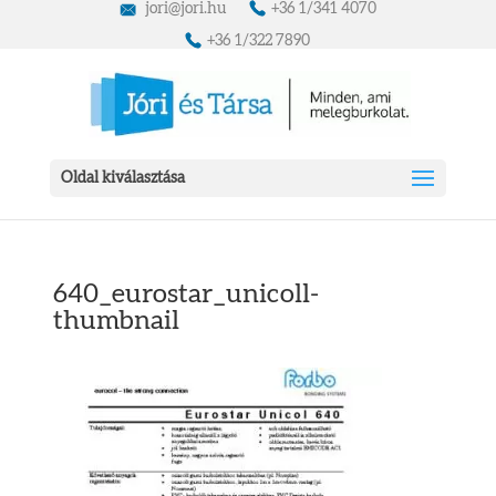
jori@jori.hu
+36 1/341 4070
+36 1/322 7890
Oldal kiválasztása
640_eurostar_unicoll-
thumbnail