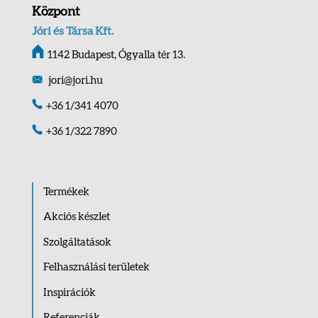
Központ
Jóri és Társa Kft.
1142 Budapest, Ógyalla tér 13.
jori@jori.hu
+36 1/341 4070
+36 1/322 7890
Termékek
Akciós készlet
Szolgáltatások
Felhasználási területek
Inspirációk
Referenciák