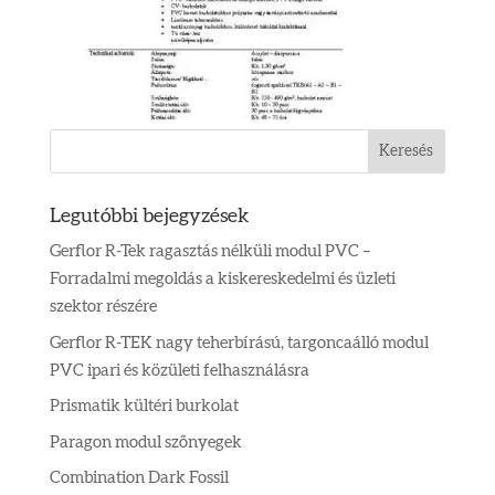
Legutóbbi bejegyzések
Gerflor R-Tek ragasztás nélküli modul PVC –
Forradalmi megoldás a kiskereskedelmi és üzleti
szektor részére
Gerflor R-TEK nagy teherbírású, targoncaálló modul
PVC ipari és közületi felhasználásra
Prismatik kültéri burkolat
Paragon modul szőnyegek
Combination Dark Fossil