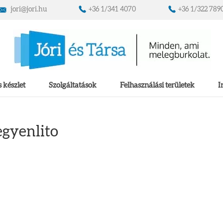
jori@jori.hu
+36 1/341 4070
+36 1/322 789
 készlet
Szolgáltatások
Felhasználási területek
I
egyenlito