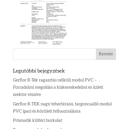
Legutóbbi bejegyzések
Gerflor R-Tek ragasztás nélküli modul PVC –
Forradalmi megoldás a kiskereskedelmi és üzleti
szektor részére
Gerflor R-TEK nagy teherbírású, targoncaálló modul
PVC ipari és közületi felhasználásra
Prismatik kültéri burkolat