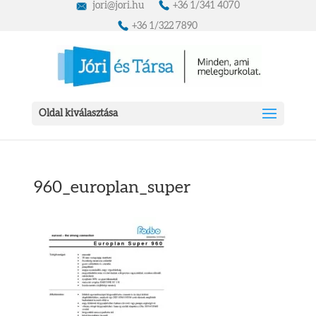
jori@jori.hu
+36 1/341 4070
+36 1/322 7890
Oldal kiválasztása
960_europlan_super