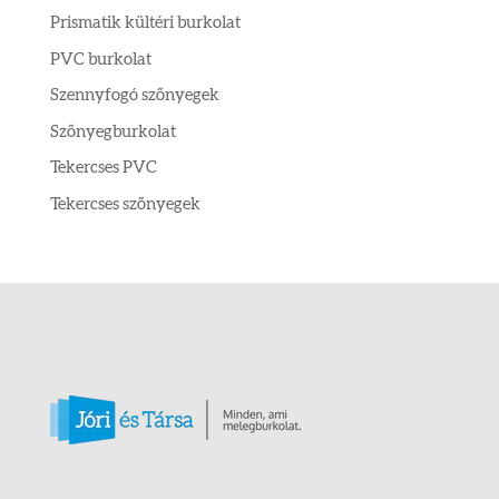
Prismatik kültéri burkolat
PVC burkolat
Szennyfogó szőnyegek
Szőnyegburkolat
Tekercses PVC
Tekercses szőnyegek