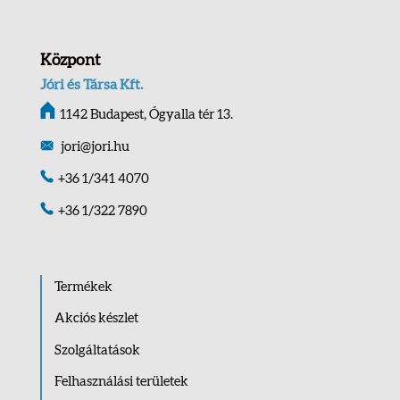
Központ
Jóri és Társa Kft.
1142 Budapest, Ógyalla tér 13.
jori@jori.hu
+36 1/341 4070
+36 1/322 7890
Termékek
Akciós készlet
Szolgáltatások
Felhasználási területek