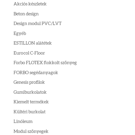
Akciós készletek
Beton design
Design modul PVC/LVT
Egyéb
ESTILLON alátétek
Eurocol C-Floor
Forbo FLOTEX flokkolt szőnyeg
FORBO segédanyagok
Genesis profilok
Gumiburkolatok
Kiemelt termékek
Kültéri burkolat
Linóleum
Modul szőnyegek