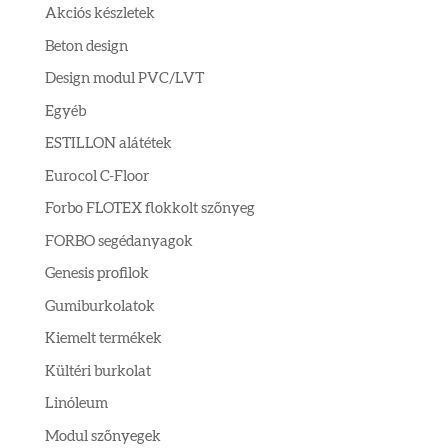
Akciós készletek
Beton design
Design modul PVC/LVT
Egyéb
ESTILLON alátétek
Eurocol C-Floor
Forbo FLOTEX flokkolt szőnyeg
FORBO segédanyagok
Genesis profilok
Gumiburkolatok
Kiemelt termékek
Kültéri burkolat
Linóleum
Modul szőnyegek