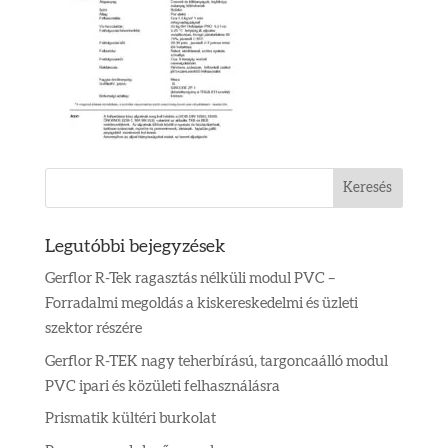
Legutóbbi bejegyzések
Gerflor R-Tek ragasztás nélküli modul PVC –
Forradalmi megoldás a kiskereskedelmi és üzleti
szektor részére
Gerflor R-TEK nagy teherbírású, targoncaálló modul
PVC ipari és közületi felhasználásra
Prismatik kültéri burkolat