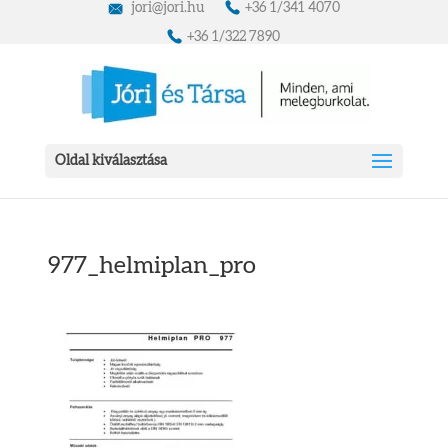
jori@jori.hu
+36 1/341 4070
+36 1/322 7890
Oldal kiválasztása
977_helmiplan_pro