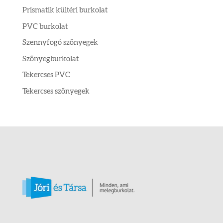
Prismatik kültéri burkolat
PVC burkolat
Szennyfogó szőnyegek
Szőnyegburkolat
Tekercses PVC
Tekercses szőnyegek