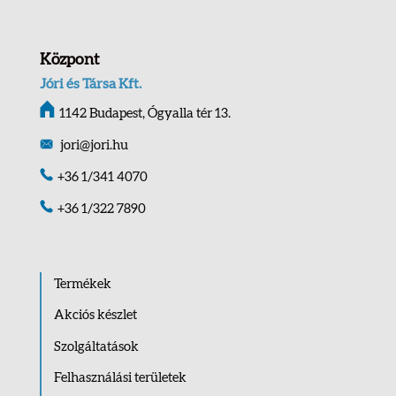
Központ
Jóri és Társa Kft.
1142 Budapest, Ógyalla tér 13.
jori@jori.hu
+36 1/341 4070
+36 1/322 7890
Termékek
Akciós készlet
Szolgáltatások
Felhasználási területek