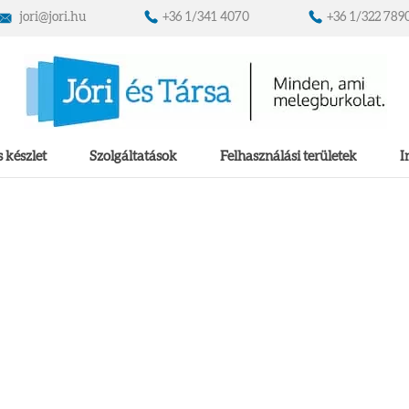
jori@jori.hu
+36 1/341 4070
+36 1/322 789
 készlet
Szolgáltatások
Felhasználási területek
I