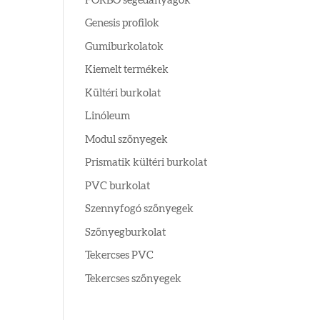
FORBO segédanyagok
Genesis profilok
Gumiburkolatok
Kiemelt termékek
Kültéri burkolat
Linóleum
Modul szőnyegek
Prismatik kültéri burkolat
PVC burkolat
Szennyfogó szőnyegek
Szőnyegburkolat
Tekercses PVC
Tekercses szőnyegek