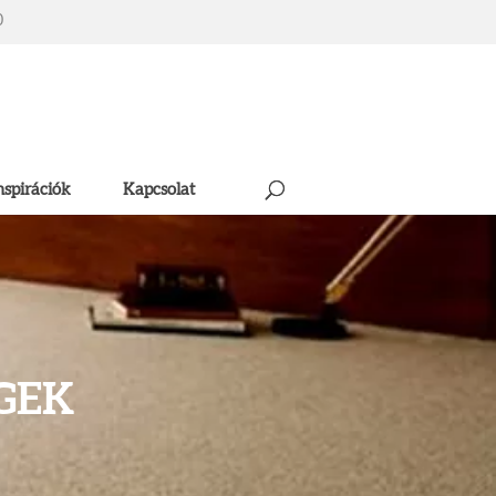
0
nspirációk
Kapcsolat
GEK