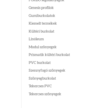
FORBO segédanyagok
Genesis profilok
Gumiburkolatok
Kiemelt termékek
Kültéri burkolat
Linóleum
Modul szőnyegek
Prismatik kültéri burkolat
PVC burkolat
Szennyfogó szőnyegek
Szőnyegburkolat
Tekercses PVC
Tekercses szőnyegek