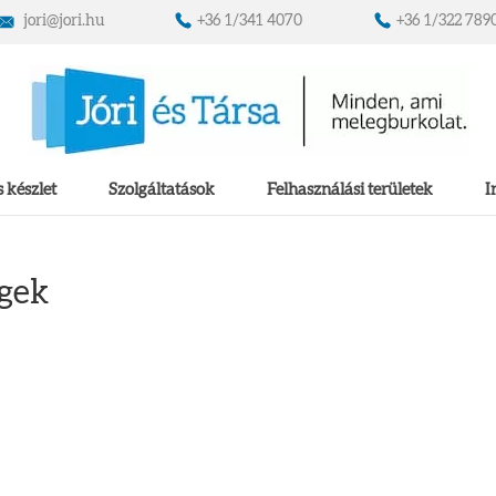
jori@jori.hu
+36 1/341 4070
+36 1/322 789
 készlet
Szolgáltatások
Felhasználási területek
I
egek