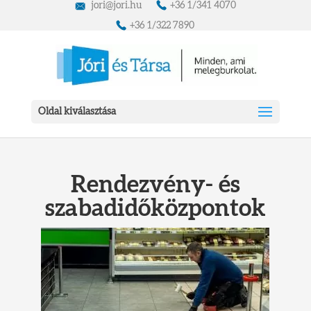
jori@jori.hu
+36 1/341 4070
+36 1/322 7890
Oldal kiválasztása
Rendezvény- és
szabadidőközpontok