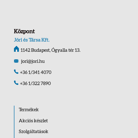
Központ
Jóri és Társa Kft.
1142 Budapest, Ógyalla tér 13.
jori@jori.hu
+36 1/341 4070
+36 1/322 7890
Termékek
Akciós készlet
Szolgáltatások