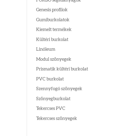
FORBO segédanyagok
Genesis profilok
Gumiburkolatok
Kiemelt termékek
Kültéri burkolat
Linóleum
Modul szőnyegek
Prismatik kültéri burkolat
PVC burkolat
Szennyfogó szőnyegek
Szőnyegburkolat
Tekercses PVC
Tekercses szőnyegek