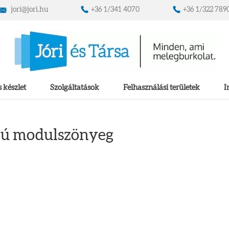
jori@jori.hu
+36 1/341 4070
+36 1/322 789
 készlet
Szolgáltatások
Felhasználási területek
I
ájú modulszönyeg